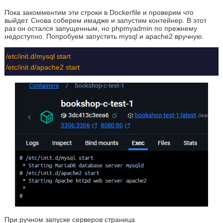
Пока закомментим эти строки в Dockerfile и проверим что
выйдет. Снова соберем имадже и запустим контейнер. В этот
раз он остался запущенным, но phpmyadmin по прежнему
недоступно. Попробуем запустить mysql и apache2 вручную.
/etc/init.d/mysql start
/etc/init.d/apache2 start
При ручном запуске серверов страница