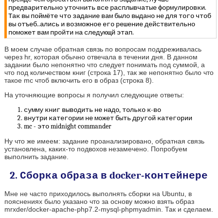
предварительно уточнить все расплывчатые формулировки.
Так вы поймёте что задание вам было выдано не для того чтоб
вы отъеб..ались и возможное его решение действительно
поможет вам пройти на следующй этап.
В моем случае обратная связь по вопросам поддреживалась
через hr, которая обычно отвечала в течении дня. В данном
задании было непонятно что следует понимать под суммой, а
что под количеством книг (строка 17), так же непонятно было что
такое mc чтоб включить его в образ (строка 8).
На уточняющие вопросы я получил следующие ответы:
сумму книг выводить не надо, только к-во
внутри категории не может быть другой категории
mc - это midnight commander
Ну что же имеем: задание проанализировано, обратная связь
установлена, каких-то подвохов незамечено. Попробуем
выполнить задание.
2. Сборка образа в docker-контейнере
Мне не часто приходилось выполнять сборки на Ubuntu, в
пояснениях было указано что за основу можно взять образ
mrxder/docker-apache-php7.2-mysql-phpmyadmin. Так и сделаем.