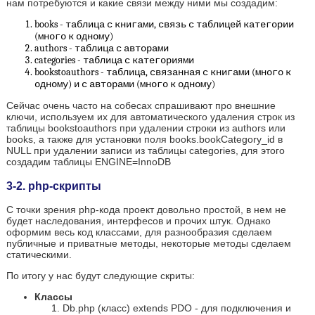
нам потребуются и какие связи между ними мы создадим:
books - таблица с книгами, связь с таблицей категории
(много к одному)
authors - таблица с авторами
categories - таблица с категориями
bookstoauthors - таблица, связанная с книгами (много к
одному) и с авторами (много к одному)
Сейчас очень часто на собесах спрашивают про внешние
ключи, используем их для автоматического удаления строк из
таблицы bookstoauthors при удалении строки из authors или
books, а также для установки поля books.bookCategory_id в
NULL при удалении записи из таблицы categories, для этого
создадим таблицы ENGINE=InnoDB
3-2. php-скрипты
С точки зрения php-кода проект довольно простой, в нем не
будет наследования, интерфесов и прочих штук. Однако
оформим весь код классами, для разнообразия сделаем
публичные и приватные методы, некоторые методы сделаем
статическими.
По итогу у нас будут следующие скриты:
Классы
Db.php (класс) extends PDO - для подключения и