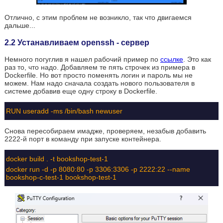
Отлично, с этим проблем не возникло, так что двигаемся
дальше...
2.2 Устанавливаем openssh - сервер
Немного погуглив я нашел рабочий пример по
ссылке
. Это как
раз то, что надо. Добавляем те пять строчек из примера в
Dockerfile. Но вот просто поменять логин и пароль мы не
можем. Нам надо сначала создать нового пользователя в
системе добавив еще одну строку в Dockerfile.
RUN useradd -ms /bin/bash newuser
Снова пересобираем имадже, проверяем, незабыв добавить
2222-й порт в команду при запуске контейнера.
docker build . -t bookshop-test-1
docker run -d -p 8080:80 -p 3306:3306 -p 2222:22 --name
bookshop-c-test-1 bookshop-test-1