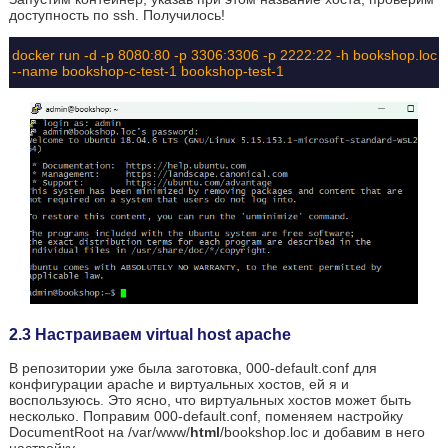
доступность по ssh. Получилось!
docker run -d -p 8080:80 -p 3306:3306 -p 2222:22 -h bookshop.loc
--name bookshop-c-test-1 bookshop-test-1
2.3 Настраиваем virtual host apache
В репозитории уже была заготовка, 000-default.conf для
конфигурации apache и виртуальных хостов, ей я и
воспользуюсь. Это ясно, что виртуальных хостов может быть
несколько. Поправим 000-default.conf, поменяем настройку
DocumentRoot на /var/www/
html
/bookshop.loc и добавим в него
настройку