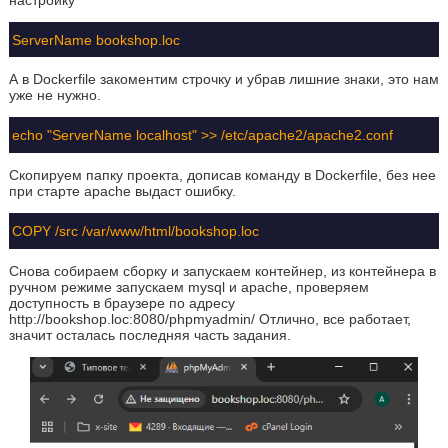
ServerName bookshop.loc
А в Dockerfile закоментим строчку и убрав лишние знаки, это нам
уже не нужно.
echo "ServerName localhost" >> /etc/apache2/apache2.conf
Скопируем папку проекта, дописав команду в Dockerfile, без нее
при старте apache выдаст ошибку.
COPY /src /var/www/html/bookshop.loc
Снова собираем сборку и запускаем контейнер, из контейнера в
ручном режиме запускаем mysql и apache, проверяем
доступность в браузере по адресу
http://bookshop.loc:8080/phpmyadmin/ Отлично, все работает,
значит осталась последняя часть задания.