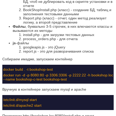
БД, чтоб не дублировать код в скрипте установки и в
отчете
BookShopInstall.php (класс) - создание БД, таблиц и
заполнения тестовыми данными
Report.php (класс) - отчет, один метод реализует
логику, а второй представление
Файлы
, буквально 3-5 строчек, в них влючаются классы и
вызываются их методы
install.php - для загрузки тестовых данных
process_orders.php - для отчета
js
-файлы
googleapis.js - это jQuery
report.js - это для разворачивания списка
Собираем имадже, запускаем контейнер
docker build . -t bookshop-test
docker run -d -p 8080:80 -p 3306:3306 -p 2222:22 -h bookshop.loc
--name bookshop-c-test bookshop-test
Вручную в контейнере запускаем mysql и apache
/etc/init.d/mysql start
/etc/init.d/apache2 start
Проверяем http://bookshop.loc:8080/install.php и отчет