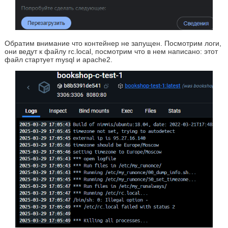
Обратим внимание что контейнер не запущен. Посмотрим логи,
они ведут к файлу rc.local, посмотрим что в нем написано: этот
файл стартует mysql и apache2.