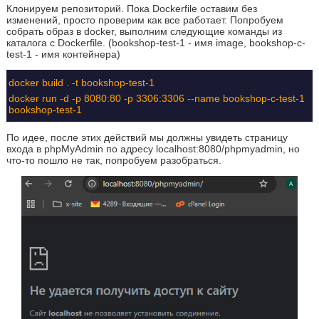
Клонируем репозиторий. Пока Dockerfile оставим без
изменений, просто проверим как все работает. Попробуем
собрать образ в docker, выполним следующие команды из
каталога с Dockerfile. (bookshop-test-1 - имя image, bookshop-c-
test-1 - имя контейнера)
docker build . -t bookshop-test-1
docker run -d -p 8080:80 -p 3306:3306 --name bookshop-c-test-1
bookshop-test-1
По идее, после этих действий мы должны увидеть страницу
входа в phpMyAdmin по адресу localhost:8080/phpmyadmin, но
что-то пошло не так, попробуем разобраться.