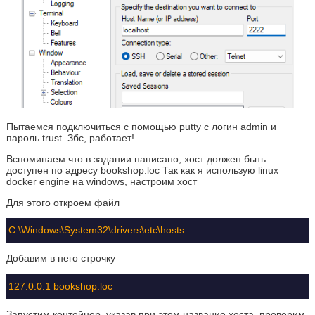
Пытаемся подключиться с помощью putty с логин admin и
пароль trust. Збс, работает!
Вспоминаем что в задании написано, хост должен быть
доступен по адресу bookshop.loc Так как я использую linux
docker engine на windows, настроим хост
Для этого откроем файл
C:\Windows\System32\drivers\etc\hosts
Добавим в него строчку
127.0.0.1 bookshop.loc
Запустим контейнер, указав при этом название хоста, проверим