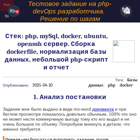
Тестовое задание на php-
Рус
devOps разработчика. 
En
Решение по шагам
Стек: php, mySql, docker, ubuntu,
openssh сервер. Сборка
dockerfile, нормализация базы
данных, небольшой php-скрипт
и отчет
Базы
Тэги:
2025-04-10
данных
php
docker
Опубликовано:
1. Анализ постановки
Задание мне было выдано в виде ms-word
документа
и при
беглом просмотре показалось довольно обычным, 100% что оно
не может нести коммерчекую выгоду тому кто его выдал и не
очень большое по объему. Попробуем вникнуть в детали, что
именно требуется.
Прежде чем бросаться выполнять задание, лучше